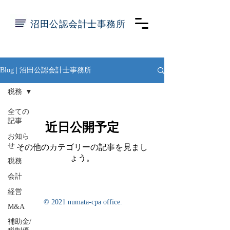
​沼田公認会計士事務所
Blog | 沼田公認会計士事務所
税務
全ての
記事
近日公開予定
お知ら
せ
その他のカテゴリーの記事を見まし
ょう。
税務
会計
経営
© 2021 numata-cpa office.
M&A
補助金/